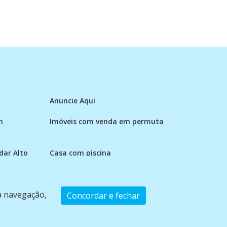
Anuncie Aqui
m
Imóveis com venda em permuta
ar Alto
Casa com piscina
 a navegação,
Concordar e fechar
2