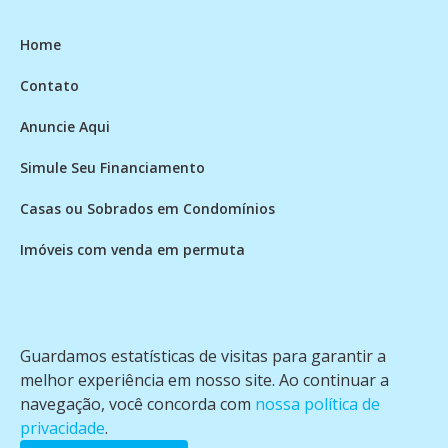
Home
Contato
Anuncie Aqui
Simule Seu Financiamento
Casas ou Sobrados em Condomínios
Imóveis com venda em permuta
Imóveis com Vista para o Mar
Apartamentos em Andar Alto
Guardamos estatísticas de visitas para garantir a
Casa com piscina
melhor experiência em nosso site. Ao continuar a
navegação, você concorda com
nossa política de
Apartamento com piscina
privacidade
.