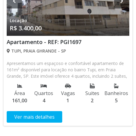
Locação
R$ 3.400,00
Apartamento - REF: PGI1697
TUPI, PRAIA GHRANDE - SP
Apresentamos um espaçoso e confortável apartamento de
161m² disponível para locação no bairro Tupi, em Praia
Grande, SP. Este imóvel oferece 4 quartos, incluindo 2 suítes,
garantindo privacidade e conforto para toda a família. Com 5
banheiros bem distribuídos, você terá praticidade e
Área
Quartos
Vagas
Suites
Banheiros
comodidade no dia a dia. A sala ampla proporciona um
161,00
4
1
2
5
ambiente ideal para momentos de lazer e convivência,
enquanto a vaga de garagem assegura segurança e facilidade
para seu veículo. Localizado em uma das regiões mais
Ver mais detalhes
valorizadas de Praia Grande, o apartamento está próximo a
diversas comodidades como supermercados, escolas,
restaurantes e áreas de lazer, facilitando sua rotina e