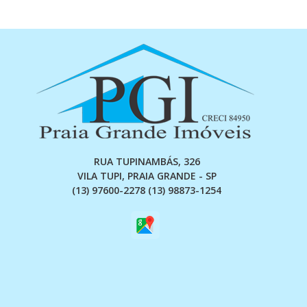
garantindo qualidade de vida. Este imóvel é perfeito para
quem busca espaço, segurança e uma excelente localização
para viver com tranquilidade. Aproveite a oportunidade de
morar em um apartamento que alia conforto, funcionalidade
e um ambiente acolhedor, ideal para você e sua família
desfrutarem dos melhores momentos juntos.
RUA TUPINAMBÁS, 326
VILA TUPI, PRAIA GRANDE - SP
(13) 97600-2278 (13) 98873-1254