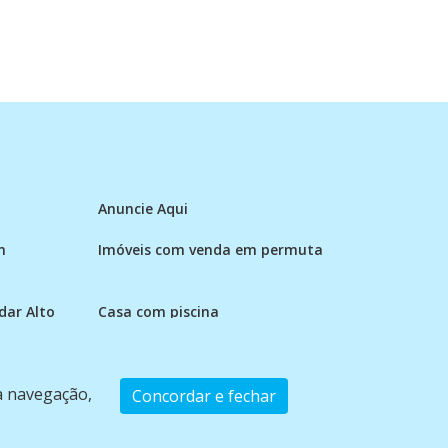
Anuncie Aqui
m
Imóveis com venda em permuta
ar Alto
Casa com piscina
 a navegação,
Concordar e fechar
2