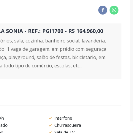
ONIA - REF.: PGI1700 - R$ 164.960,00
ios, sala, cozinha, banheiro social, lavanderia,
ado, 1 vaga de garagem, em prédio com seguraça
ça, playground, salão de festas, bicicletário, em
todo tipo de comércio, escolas, etc...
4h
Interfone
nado
Churrasqueira
ex
Sala de TV